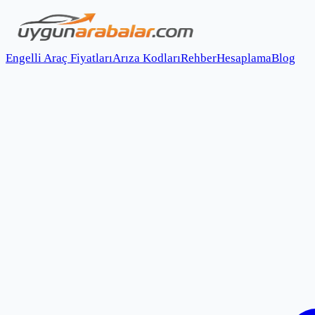
Engelli Araç Fiyatları
Arıza Kodları
Rehber
Hesaplama
Blog