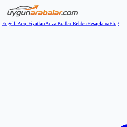
Engelli Araç Fiyatları
Arıza Kodları
Rehber
Hesaplama
Blog