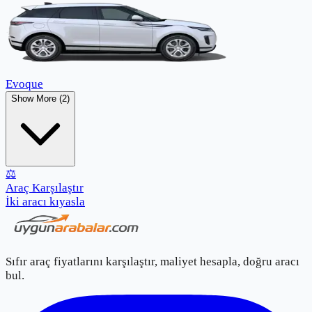
Evoque
Show More (2)
⚖️
Araç Karşılaştır
İki aracı kıyasla
Sıfır araç fiyatlarını karşılaştır, maliyet hesapla, doğru aracı
bul.