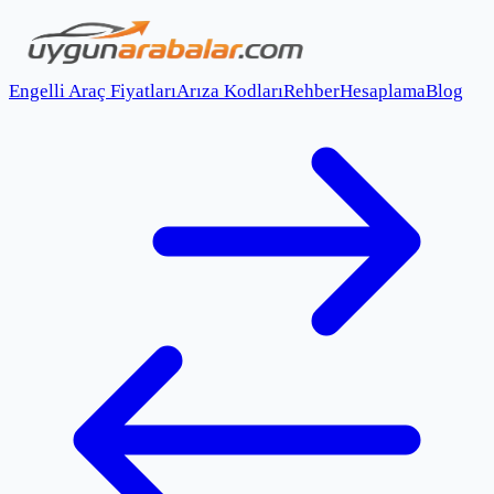
Engelli Araç Fiyatları
Arıza Kodları
Rehber
Hesaplama
Blog