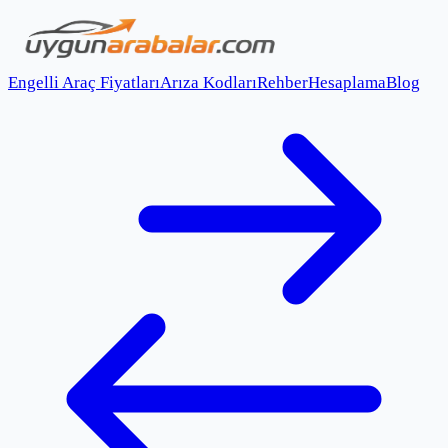
Engelli Araç Fiyatları
Arıza Kodları
Rehber
Hesaplama
Blog