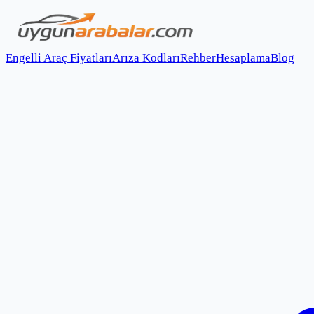
Engelli Araç Fiyatları
Arıza Kodları
Rehber
Hesaplama
Blog