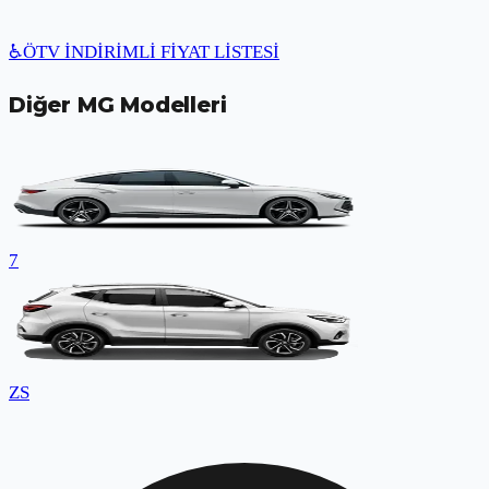
♿
ÖTV İNDİRİMLİ FİYAT LİSTESİ
Diğer
MG
Modelleri
7
ZS