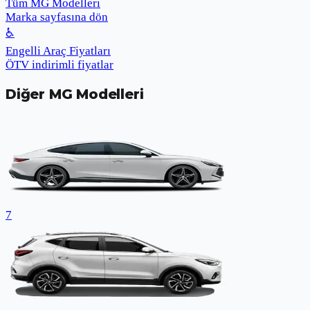
Tüm MG Modelleri
Marka sayfasına dön
♿
Engelli Araç Fiyatları
ÖTV indirimli fiyatlar
Diğer
MG
Modelleri
7