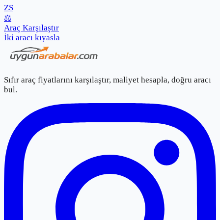
ZS
⚖️
Araç Karşılaştır
İki aracı kıyasla
Sıfır araç fiyatlarını karşılaştır, maliyet hesapla, doğru aracı
bul.