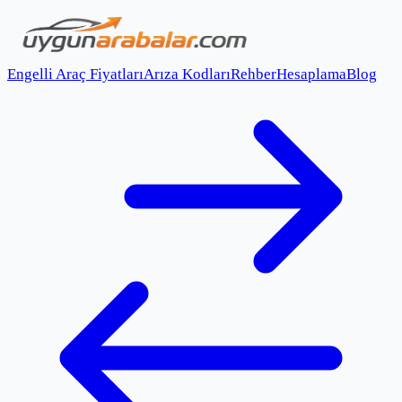
Engelli Araç Fiyatları
Arıza Kodları
Rehber
Hesaplama
Blog