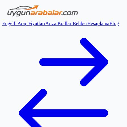
Engelli Araç Fiyatları
Arıza Kodları
Rehber
Hesaplama
Blog