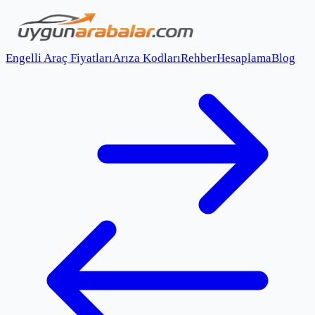
Engelli Araç Fiyatları
Arıza Kodları
Rehber
Hesaplama
Blog