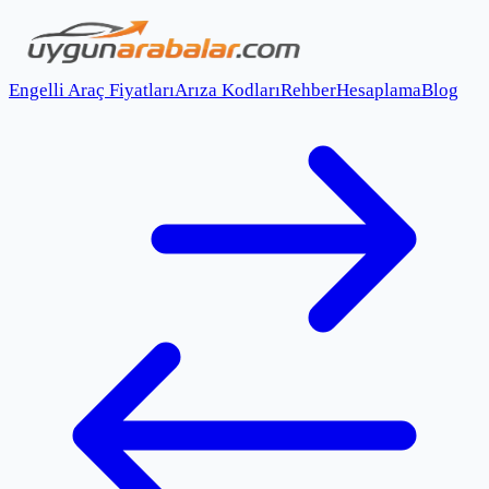
Engelli Araç Fiyatları
Arıza Kodları
Rehber
Hesaplama
Blog