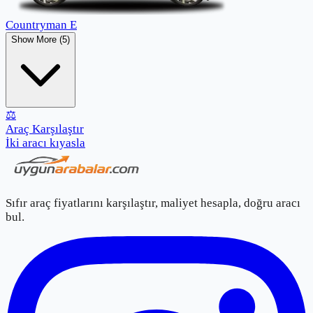
Countryman E
Show More (5)
⚖️
Araç Karşılaştır
İki aracı kıyasla
Sıfır araç fiyatlarını karşılaştır, maliyet hesapla, doğru aracı
bul.