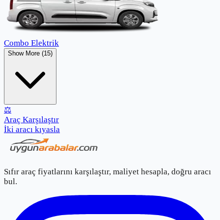
Combo Elektrik
Show More (15)
⚖️
Araç Karşılaştır
İki aracı kıyasla
Sıfır araç fiyatlarını karşılaştır, maliyet hesapla, doğru aracı
bul.