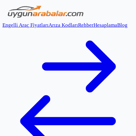
Engelli Araç Fiyatları
Arıza Kodları
Rehber
Hesaplama
Blog