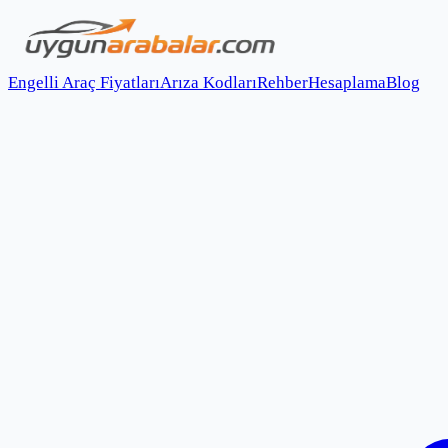
Engelli Araç Fiyatları
Arıza Kodları
Rehber
Hesaplama
Blog