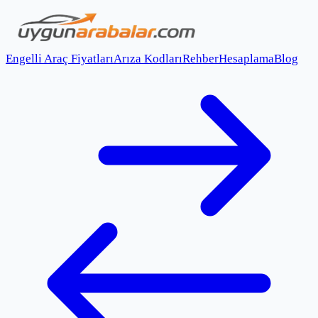
Engelli Araç Fiyatları
Arıza Kodları
Rehber
Hesaplama
Blog