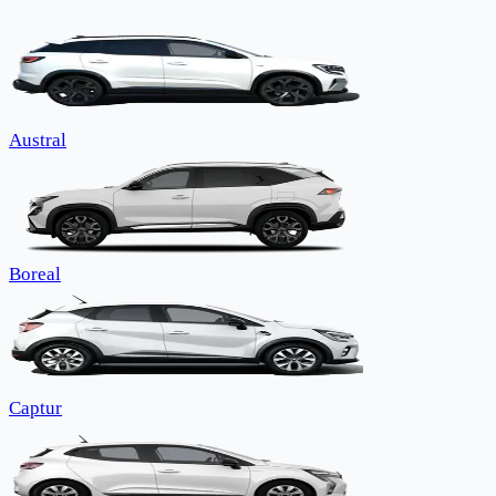
Austral
Boreal
Captur