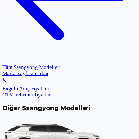
Tüm Ssangyong Modelleri
Marka sayfasına dön
♿
Engelli Araç Fiyatları
ÖTV indirimli fiyatlar
Diğer
Ssangyong
Modelleri