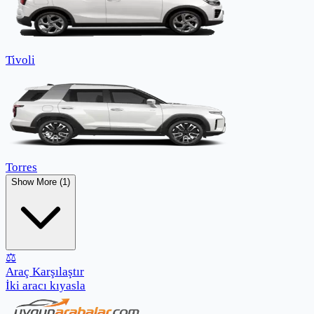
Tivoli
Torres
Show More (1)
⚖️
Araç Karşılaştır
İki aracı kıyasla