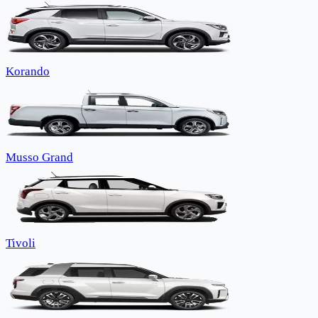
Korando
Musso Grand
Tivoli