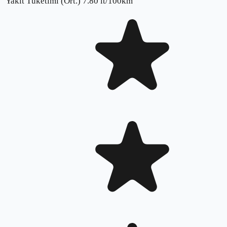
Yakıt Tüketimi (Ort.)
7.80
lt/100km