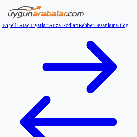
Engelli Araç Fiyatları
Arıza Kodları
Rehber
Hesaplama
Blog