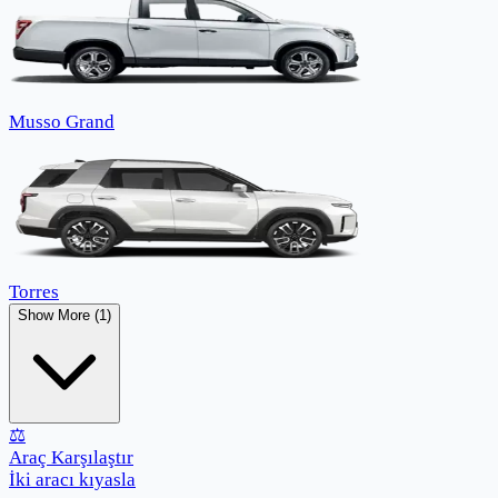
Musso Grand
Torres
Show More (1)
⚖️
Araç Karşılaştır
İki aracı kıyasla