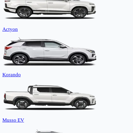
Actyon
Korando
Musso EV