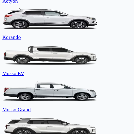
Actyon
Korando
Musso EV
Musso Grand