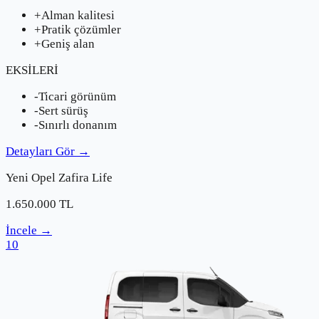
+
Alman kalitesi
+
Pratik çözümler
+
Geniş alan
EKSİLERİ
-
Ticari görünüm
-
Sert sürüş
-
Sınırlı donanım
Detayları Gör
→
Yeni
Opel
Zafira Life
1.650.000
TL
İncele
→
10