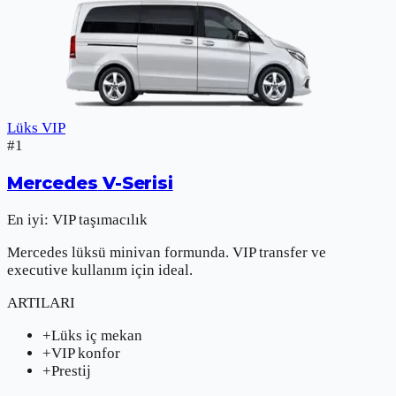
Lüks VIP
#
1
Mercedes
V-Serisi
En iyi:
VIP taşımacılık
Mercedes lüksü minivan formunda. VIP transfer ve
executive kullanım için ideal.
ARTILARI
+
Lüks iç mekan
+
VIP konfor
+
Prestij