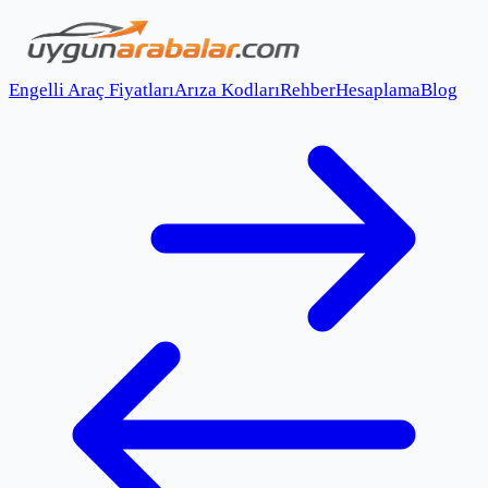
Engelli Araç Fiyatları
Arıza Kodları
Rehber
Hesaplama
Blog