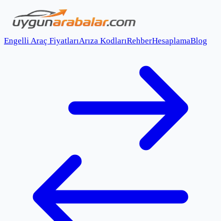
Engelli Araç Fiyatları
Arıza Kodları
Rehber
Hesaplama
Blog