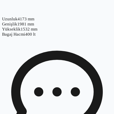
Uzunluk
4173 mm
Genişlik
1981 mm
Yükseklik
1532 mm
Bagaj Hacmi
400 lt