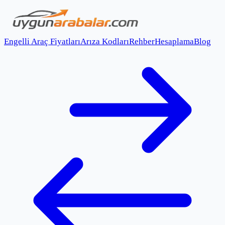
Engelli Araç Fiyatları
Arıza Kodları
Rehber
Hesaplama
Blog