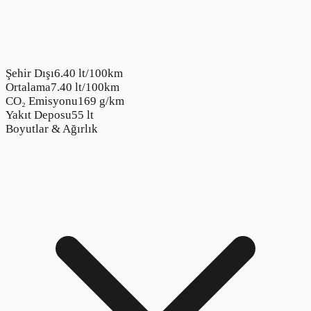
Şehir Dışı
6.40 lt/100km
Ortalama
7.40 lt/100km
CO₂ Emisyonu
169 g/km
Yakıt Deposu
55 lt
Boyutlar & Ağırlık