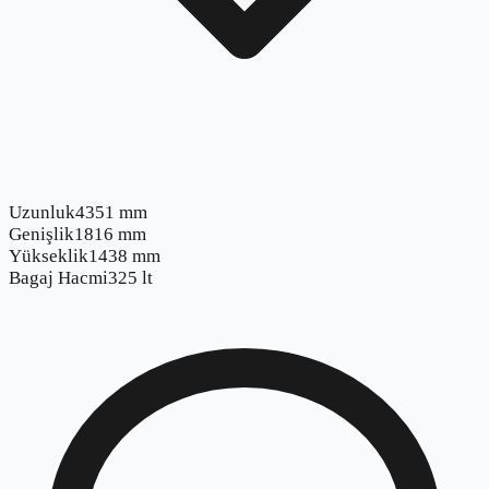
Uzunluk
4351 mm
Genişlik
1816 mm
Yükseklik
1438 mm
Bagaj Hacmi
325 lt