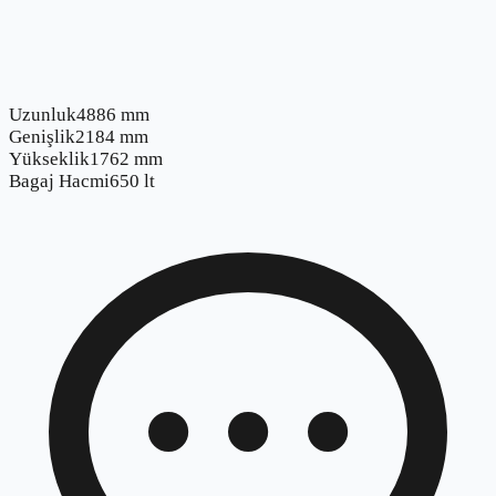
Uzunluk
4886 mm
Genişlik
2184 mm
Yükseklik
1762 mm
Bagaj Hacmi
650 lt