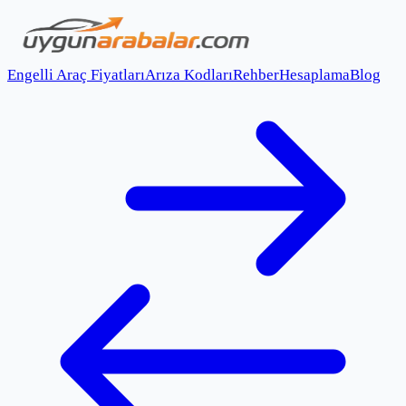
Engelli Araç Fiyatları
Arıza Kodları
Rehber
Hesaplama
Blog