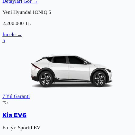
Detayları Gör
→
Yeni
Hyundai
IONIQ 5
2.200.000
TL
İncele
→
5
7 Yıl Garanti
#
5
Kia
EV6
En iyi:
Sportif EV