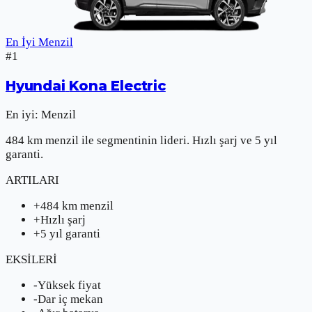
En İyi Menzil
#
1
Hyundai
Kona Electric
En iyi:
Menzil
484 km menzil ile segmentinin lideri. Hızlı şarj ve 5 yıl
garanti.
ARTILARI
+
484 km menzil
+
Hızlı şarj
+
5 yıl garanti
EKSİLERİ
-
Yüksek fiyat
-
Dar iç mekan