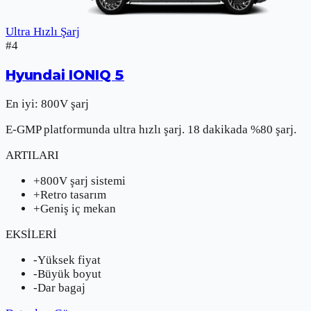
Ultra Hızlı Şarj
#
4
Hyundai
IONIQ 5
En iyi:
800V şarj
E-GMP platformunda ultra hızlı şarj. 18 dakikada %80 şarj.
ARTILARI
+
800V şarj sistemi
+
Retro tasarım
+
Geniş iç mekan
EKSİLERİ
-
Yüksek fiyat
-
Büyük boyut
-
Dar bagaj