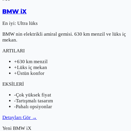
BMW
iX
En iyi:
Ultra lüks
BMW nin elektrikli amiral gemisi. 630 km menzil ve lüks iç
mekan.
ARTILARI
+
630 km menzil
+
Lüks iç mekan
+
Üstün konfor
EKSİLERİ
-
Çok yüksek fiyat
-
Tartışmalı tasarım
-
Pahalı opsiyonlar
Detayları Gör
→
Yeni
BMW
iX