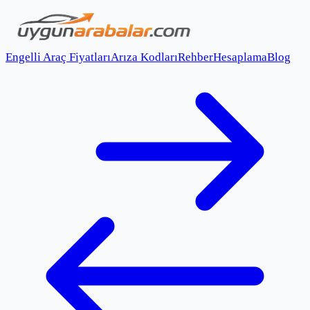
Engelli Araç Fiyatları
Arıza Kodları
Rehber
Hesaplama
Blog