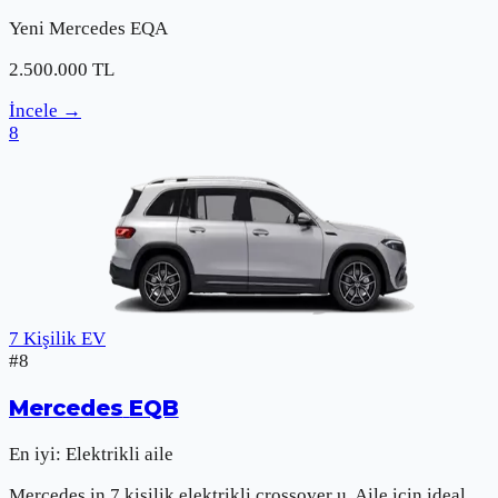
Yeni
Mercedes
EQA
2.500.000
TL
İncele
→
8
7 Kişilik EV
#
8
Mercedes
EQB
En iyi:
Elektrikli aile
Mercedes in 7 kişilik elektrikli crossover u. Aile için ideal.