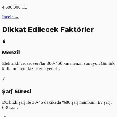
4.500.000
TL
İncele
→
Dikkat Edilecek Faktörler
🔋
Menzil
Elektrikli crossover\'lar 300-450 km menzil sunuyor. Günlük
kullanım için fazlasıyla yeterli.
⚡
Şarj Süresi
DC hızlı şarj ile 30-45 dakikada %80 şarj mümkün. Ev şarjı
6-8 saat.