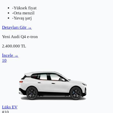
-
Yüksek fiyat
-
Orta menzil
-
Yavaş şarj
Detayları Gör
→
Yeni
Audi
Q4 e-tron
2.400.000
TL
İncele
→
10
Lüks EV
#
10