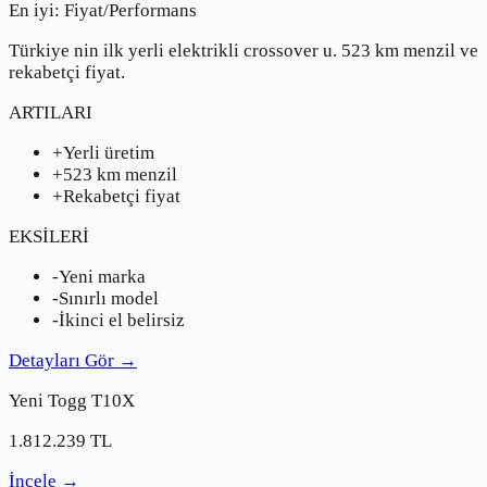
En iyi:
Fiyat/Performans
Türkiye nin ilk yerli elektrikli crossover u. 523 km menzil ve
rekabetçi fiyat.
ARTILARI
+
Yerli üretim
+
523 km menzil
+
Rekabetçi fiyat
EKSİLERİ
-
Yeni marka
-
Sınırlı model
-
İkinci el belirsiz
Detayları Gör
→
Yeni
Togg
T10X
1.812.239
TL
İncele
→