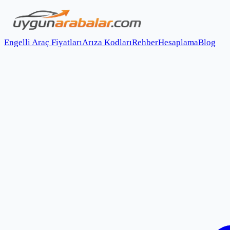
Engelli Araç Fiyatları
Arıza Kodları
Rehber
Hesaplama
Blog