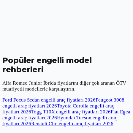
Popüler engelli model
rehberleri
Alfa Romeo Junior İbrida
fiyatlarını diğer çok aranan ÖTV
muafiyetli modellerle karşılaştırın.
Ford Focus Sedan engelli araç fiyatları
2026
Peugeot 3008
engelli araç fiyatları
2026
Toyota Corolla engelli araç
fiyatları
2026
Togg T10X engelli araç fiyatları
2026
Fiat Egea
engelli araç fiyatları
2026
Hyundai Tucson engelli araç
fiyatları
2026
Renault Clio engelli araç fiyatları
2026