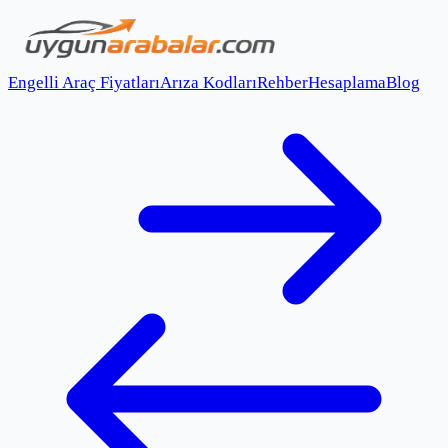
Engelli Araç Fiyatları
Arıza Kodları
Rehber
Hesaplama
Blog