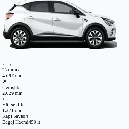
←→
Uzunluk
4.697
mm
↗
Genişlik
2.029
mm
↕
Yükseklik
1.371
mm
Kapı Sayısı
4
Bagaj Hacmi
450
lt