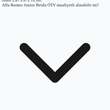
limiti 2.873.972 TL'dir.
Alfa Romeo Junior İbrida ÖTV muafiyetli alınabilir mi?