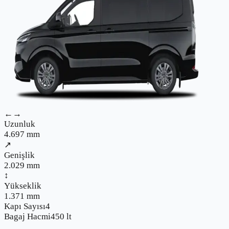
←→
Uzunluk
4.697
mm
↗
Genişlik
2.029
mm
↕
Yükseklik
1.371
mm
Kapı Sayısı
4
Bagaj Hacmi
450
lt