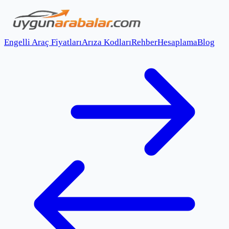
Engelli Araç Fiyatları
Arıza Kodları
Rehber
Hesaplama
Blog