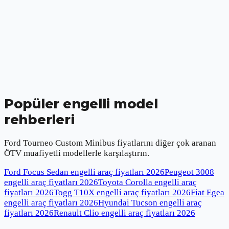
Popüler engelli model
rehberleri
Ford Tourneo Custom Minibus
fiyatlarını diğer çok aranan
ÖTV muafiyetli modellerle karşılaştırın.
Ford Focus Sedan engelli araç fiyatları
2026
Peugeot 3008
engelli araç fiyatları
2026
Toyota Corolla engelli araç
fiyatları
2026
Togg T10X engelli araç fiyatları
2026
Fiat Egea
engelli araç fiyatları
2026
Hyundai Tucson engelli araç
fiyatları
2026
Renault Clio engelli araç fiyatları
2026