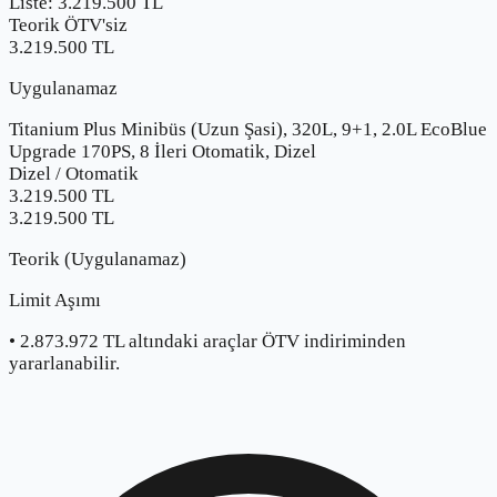
Liste:
3.219.500
TL
Teorik ÖTV'siz
3.219.500 TL
Uygulanamaz
Titanium Plus Minibüs (Uzun Şasi), 320L, 9+1, 2.0L EcoBlue
Upgrade 170PS, 8 İleri Otomatik, Dizel
Dizel
/
Otomatik
3.219.500
TL
3.219.500 TL
Teorik (Uygulanamaz)
Limit Aşımı
•
2.873.972
TL altındaki araçlar ÖTV indiriminden
yararlanabilir.