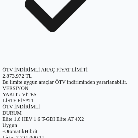
ÖTV İNDİRİMLİ ARAÇ FİYAT LİMİTİ
2.873.972
TL
Bu limite uygun araçlar ÖTV indiriminden yararlanabilir.
VERSİYON
YAKIT / VİTES
LİSTE FİYATI
ÖTV İNDİRİMLİ
DURUM
Elite 1.6 HEV 1.6 T-GDI Elite AT 4X2
Uygun
-
Otomatik
Hibrit
Liste:
2.721.000
TL