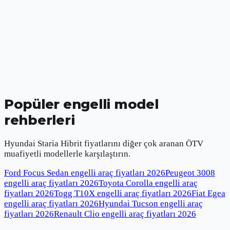
Popüler engelli model
rehberleri
Hyundai Staria Hibrit
fiyatlarını diğer çok aranan ÖTV
muafiyetli modellerle karşılaştırın.
Ford Focus Sedan engelli araç fiyatları
2026
Peugeot 3008
engelli araç fiyatları
2026
Toyota Corolla engelli araç
fiyatları
2026
Togg T10X engelli araç fiyatları
2026
Fiat Egea
engelli araç fiyatları
2026
Hyundai Tucson engelli araç
fiyatları
2026
Renault Clio engelli araç fiyatları
2026