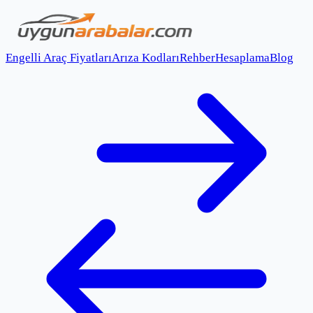
Engelli Araç Fiyatları
Arıza Kodları
Rehber
Hesaplama
Blog