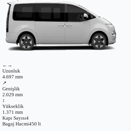
←→
Uzunluk
4.697
mm
↗
Genişlik
2.029
mm
↕
Yükseklik
1.371
mm
Kapı Sayısı
4
Bagaj Hacmi
450
lt