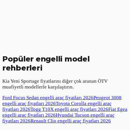
Popüler engelli model
rehberleri
Kia Yeni Sportage
fiyatlarını diğer çok aranan ÖTV
muafiyetli modellerle karşılaştırın.
Ford Focus Sedan engelli araç fiyatları
2026
Peugeot 3008
engelli araç fiyatları
2026
Toyota Corolla engelli araç
fiyatları
2026
Togg T10X engelli araç fiyatları
2026
Fiat Egea
engelli araç fiyatları
2026
Hyundai Tucson engelli araç
fiyatları
2026
Renault Clio engelli araç fiyatları
2026