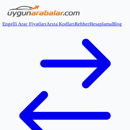
Engelli Araç Fiyatları
Arıza Kodları
Rehber
Hesaplama
Blog