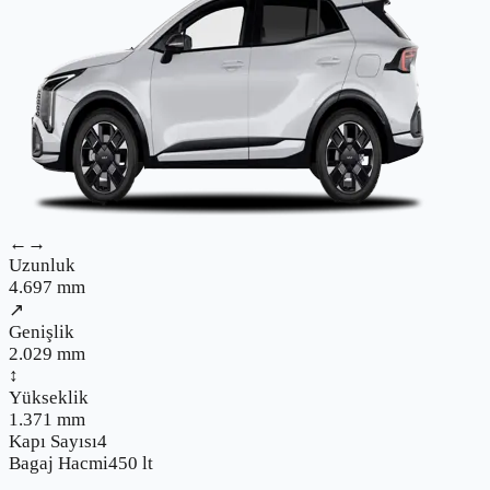
←→
Uzunluk
4.697
mm
↗
Genişlik
2.029
mm
↕
Yükseklik
1.371
mm
Kapı Sayısı
4
Bagaj Hacmi
450
lt