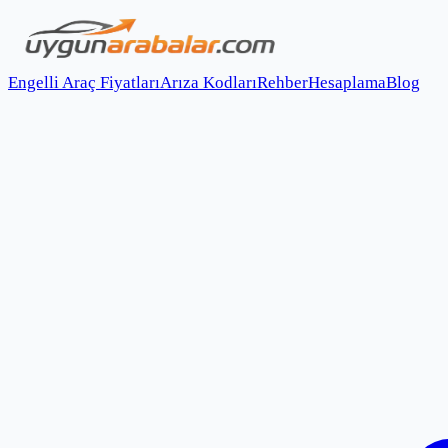
Engelli Araç Fiyatları
Arıza Kodları
Rehber
Hesaplama
Blog