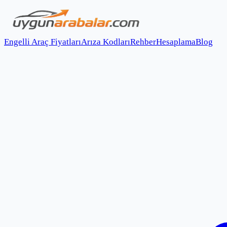
Engelli Araç Fiyatları
Arıza Kodları
Rehber
Hesaplama
Blog