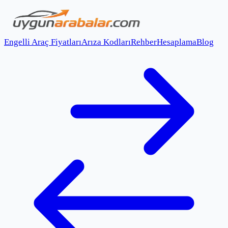
Engelli Araç Fiyatları
Arıza Kodları
Rehber
Hesaplama
Blog