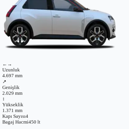
←→
Uzunluk
4.697
mm
↗
Genişlik
2.029
mm
↕
Yükseklik
1.371
mm
Kapı Sayısı
4
Bagaj Hacmi
450
lt