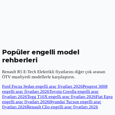
Popüler engelli model
rehberleri
Renault R5 E-Tech Elektrikli
fiyatlarını diğer çok aranan
ÖTV muafiyetli modellerle karşılaştırın.
Ford Focus Sedan engelli araç fiyatları
2026
Peugeot 3008
engelli araç fiyatları
2026
Toyota Corolla engelli araç
fiyatları
2026
Togg T10X engelli araç fiyatları
2026
Fiat Egea
engelli araç fiyatları
2026
Hyundai Tucson engelli araç
fiyatları
2026
Renault Clio engelli araç fiyatları
2026