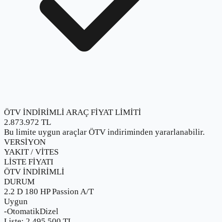
ÖTV İNDİRİMLİ ARAÇ FİYAT LİMİTİ
2.873.972
TL
Bu limite uygun araçlar ÖTV indiriminden yararlanabilir.
VERSİYON
YAKIT / VİTES
LİSTE FİYATI
ÖTV İNDİRİMLİ
DURUM
2.2 D 180 HP Passion A/T
Uygun
-
Otomatik
Dizel
Liste:
2.495.500
TL