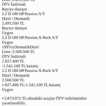
ÖTV İndirimli
Bayiye danışın
2.2 D 180 HP Passion A/T
Dizel
/
Otomatik
2.495.500
TL
Bayiye danışın
Uygun
2.2 D 180 HP Passion X-Pack A/T
Uygun
1997cc
Otomatik
Dizel
Liste:
2.568.500
TL
ÖTV İndirimli
1.027.400 TL
-
1.541.100
TL kazanç
2.2 D 180 HP Passion X-Pack A/T
Dizel
/
Otomatik
2.568.500
TL
1.027.400 TL
-
1.541.100
TL kazanç
Uygun
•
2.873.972
TL altındaki araçlar ÖTV indiriminden
yararlanabilir.