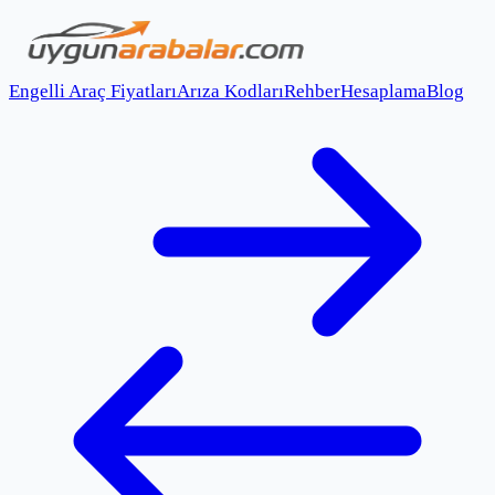
Engelli Araç Fiyatları
Arıza Kodları
Rehber
Hesaplama
Blog