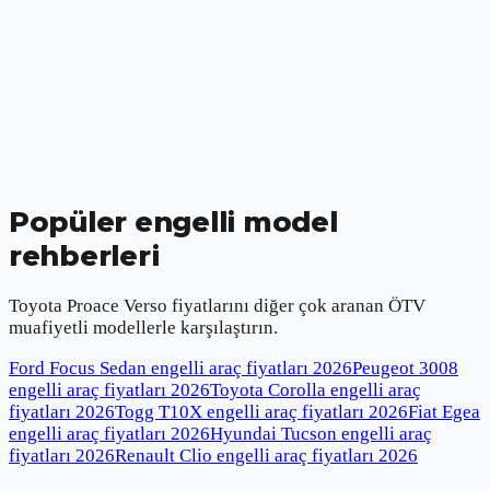
Popüler engelli model
rehberleri
Toyota Proace Verso
fiyatlarını diğer çok aranan ÖTV
muafiyetli modellerle karşılaştırın.
Ford Focus Sedan engelli araç fiyatları
2026
Peugeot 3008
engelli araç fiyatları
2026
Toyota Corolla engelli araç
fiyatları
2026
Togg T10X engelli araç fiyatları
2026
Fiat Egea
engelli araç fiyatları
2026
Hyundai Tucson engelli araç
fiyatları
2026
Renault Clio engelli araç fiyatları
2026