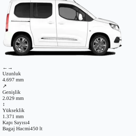
←→
Uzunluk
4.697
mm
↗
Genişlik
2.029
mm
↕
Yükseklik
1.371
mm
Kapı Sayısı
4
Bagaj Hacmi
450
lt