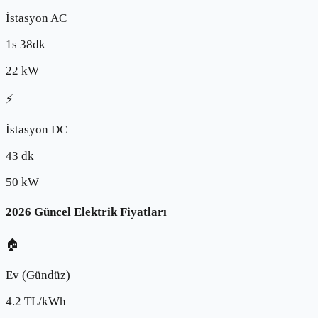
İstasyon AC
1s 38dk
22
kW
⚡
İstasyon DC
43 dk
50
kW
2026 Güncel Elektrik Fiyatları
🏠
Ev (Gündüz)
4.2
TL/kWh