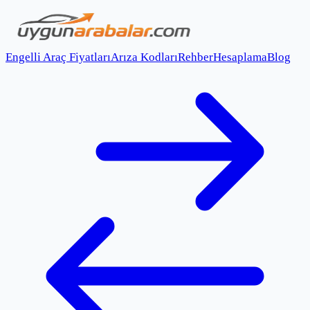
Engelli Araç Fiyatları
Arıza Kodları
Rehber
Hesaplama
Blog