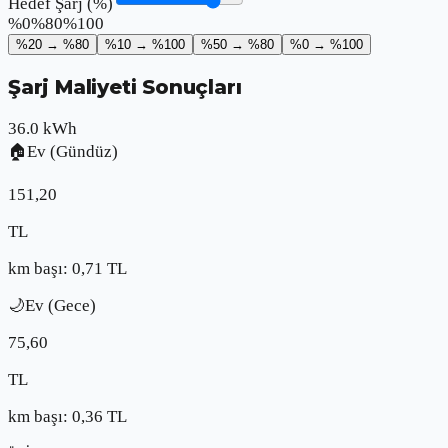
Hedef Şarj (%)
%0
%
80
%100
%20 → %80
%10 → %100
%50 → %80
%0 → %100
Şarj Maliyeti Sonuçları
36.0
kWh
🏠
Ev (Gündüz)
151,20
TL
km başı:
0,71
TL
🌙
Ev (Gece)
75,60
TL
km başı:
0,36
TL