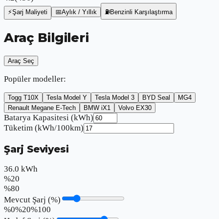
⚡
Şarj Maliyeti
📅
Aylık / Yıllık
⛽
Benzinli Karşılaştırma
Araç Bilgileri
Araç Seç
Popüler modeller:
Togg T10X
Tesla Model Y
Tesla Model 3
BYD Seal
MG4
Renault Megane E-Tech
BMW iX1
Volvo EX30
Batarya Kapasitesi (kWh)
Tüketim (kWh/100km)
Şarj Seviyesi
36.0
kWh
%
20
%
80
Mevcut Şarj (%)
%0
%
20
%100