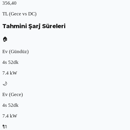
356,40
TL (Gece vs DC)
Tahmini Şarj Süreleri
🏠
Ev (Gündüz)
4s 52dk
7.4
kW
🌙
Ev (Gece)
4s 52dk
7.4
kW
🔌