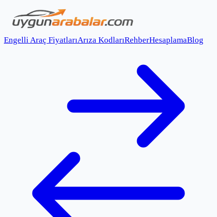
Engelli Araç Fiyatları
Arıza Kodları
Rehber
Hesaplama
Blog