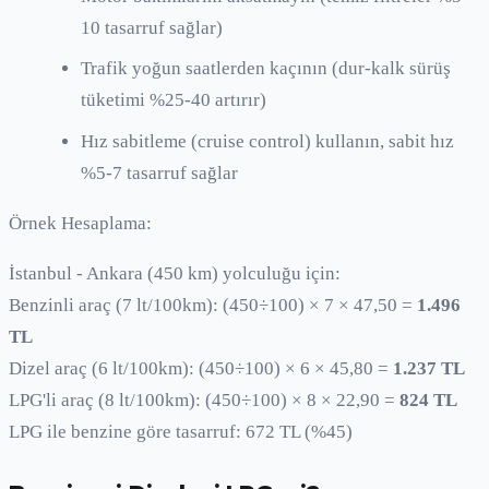
10 tasarruf sağlar)
Trafik yoğun saatlerden kaçının (dur-kalk sürüş
tüketimi %25-40 artırır)
Hız sabitleme (cruise control) kullanın, sabit hız
%5-7 tasarruf sağlar
Örnek Hesaplama:
İstanbul - Ankara (450 km) yolculuğu için:
Benzinli araç (7 lt/100km): (450÷100) × 7 × 47,50 =
1.496
TL
Dizel araç (6 lt/100km): (450÷100) × 6 × 45,80 =
1.237 TL
LPG'li araç (8 lt/100km): (450÷100) × 8 × 22,90 =
824 TL
LPG ile benzine göre tasarruf: 672 TL (%45)