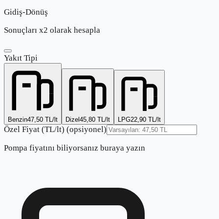
Gidiş-Dönüş
Sonuçları x2 olarak hesapla
Yakıt Tipi
Benzin
47,50
TL/lt
Dizel
45,80
TL/lt
LPG
22,90
TL/lt
Özel Fiyat (TL/lt)
(opsiyonel)
Pompa fiyatını biliyorsanız buraya yazın