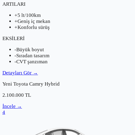
ARTILARI
+
5 lt/100km
+
Geniş iç mekan
+
Konforlu sürüş
EKSİLERİ
-
Büyük boyut
-
Sıradan tasarım
-
CVT şanzıman
Detayları Gör
→
Yeni
Toyota
Camry Hybrid
2.100.000
TL
İncele
→
4