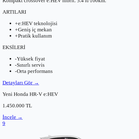
Kompakt crossover e:HEV hibrit. 5.4 lt/100km.
ARTILARI
+
e:HEV teknolojisi
+
Geniş iç mekan
+
Pratik kullanım
EKSİLERİ
-
Yüksek fiyat
-
Sınırlı servis
-
Orta performans
Detayları Gör
→
Yeni
Honda
HR-V e:HEV
1.450.000
TL
İncele
→
9