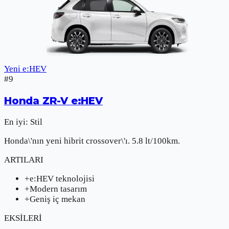
Yeni e:HEV
#
9
Honda
ZR-V e:HEV
En iyi:
Stil
Honda\'nın yeni hibrit crossover\'ı. 5.8 lt/100km.
ARTILARI
+
e:HEV teknolojisi
+
Modern tasarım
+
Geniş iç mekan
EKSİLERİ