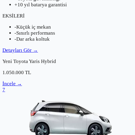
+
10 yıl batarya garantisi
EKSİLERİ
-
Küçük iç mekan
-
Sınırlı performans
-
Dar arka koltuk
Detayları Gör
→
Yeni
Toyota
Yaris Hybrid
1.050.000
TL
İncele
→
7