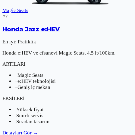
Magic Seats
#
7
Honda
Jazz e:HEV
En iyi:
Pratiklik
Honda e:HEV ve efsanevi Magic Seats. 4.5 lt/100km.
ARTILARI
+
Magic Seats
+
e:HEV teknolojisi
+
Geniş iç mekan
EKSİLERİ
-
Yüksek fiyat
-
Sınırlı servis
-
Sıradan tasarım
Detayları Gör
→