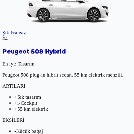
Şık Fransız
#
4
Peugeot
508 Hybrid
En iyi:
Tasarım
Peugeot 508 plug-in hibrit sedan. 55 km elektrik menzili.
ARTILARI
+
Şık tasarım
+
i-Cockpit
+
55 km elektrik
EKSİLERİ
-
Küçük bagaj