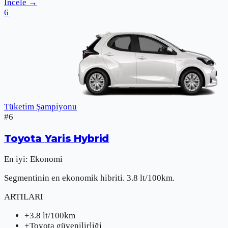
İncele
→
6
Tüketim Şampiyonu
#
6
Toyota
Yaris Hybrid
En iyi:
Ekonomi
Segmentinin en ekonomik hibriti. 3.8 lt/100km.
ARTILARI
+
3.8 lt/100km
+
Toyota güvenilirliği