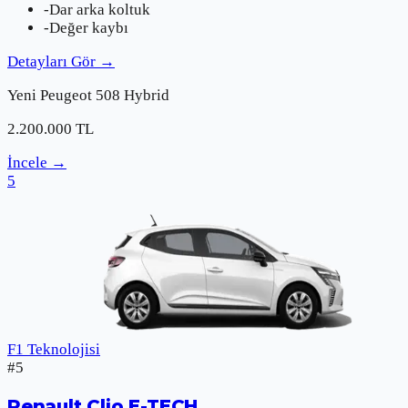
-
Dar arka koltuk
-
Değer kaybı
Detayları Gör
→
Yeni
Peugeot
508 Hybrid
2.200.000
TL
İncele
→
5
F1 Teknolojisi
#
5
Renault
Clio E-TECH