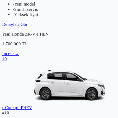
-
Yeni model
-
Sınırlı servis
-
Yüksek fiyat
Detayları Gör
→
Yeni
Honda
ZR-V e:HEV
1.700.000
TL
İncele
→
10
i-Cockpit PHEV
#
10