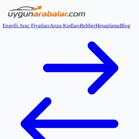
Engelli Araç Fiyatları
Arıza Kodları
Rehber
Hesaplama
Blog