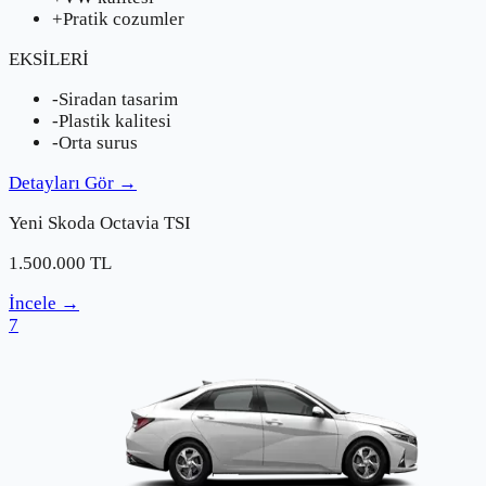
+
Pratik cozumler
EKSİLERİ
-
Siradan tasarim
-
Plastik kalitesi
-
Orta surus
Detayları Gör
→
Yeni
Skoda
Octavia TSI
1.500.000
TL
İncele
→
7