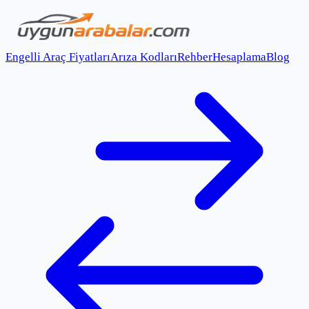
Engelli Araç Fiyatları
Arıza Kodları
Rehber
Hesaplama
Blog