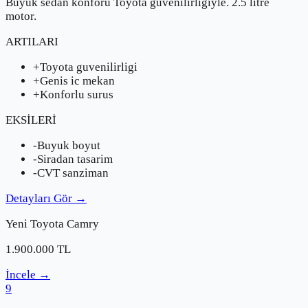
Buyuk sedan konforu Toyota guvenilirligiyle. 2.5 litre
motor.
ARTILARI
+
Toyota guvenilirligi
+
Genis ic mekan
+
Konforlu surus
EKSİLERİ
-
Buyuk boyut
-
Siradan tasarim
-
CVT sanziman
Detayları Gör
→
Yeni
Toyota
Camry
1.900.000
TL
İncele
→
9