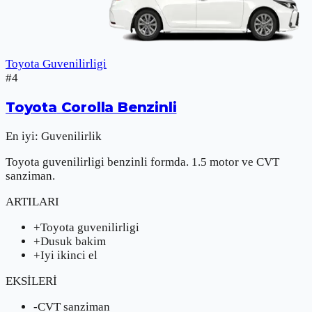
Toyota Guvenilirligi
#
4
Toyota
Corolla Benzinli
En iyi:
Guvenilirlik
Toyota guvenilirligi benzinli formda. 1.5 motor ve CVT
sanziman.
ARTILARI
+
Toyota guvenilirligi
+
Dusuk bakim
+
Iyi ikinci el
EKSİLERİ
-
CVT sanziman