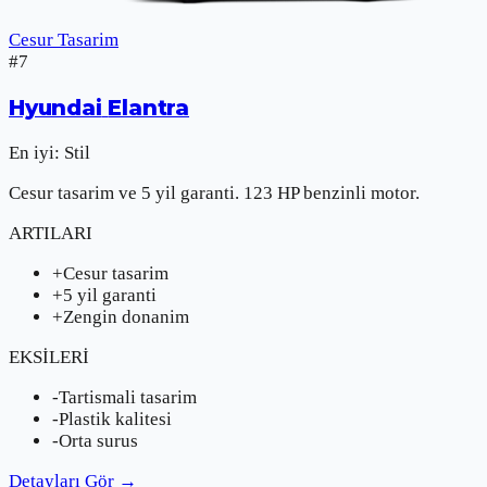
Cesur Tasarim
#
7
Hyundai
Elantra
En iyi:
Stil
Cesur tasarim ve 5 yil garanti. 123 HP benzinli motor.
ARTILARI
+
Cesur tasarim
+
5 yil garanti
+
Zengin donanim
EKSİLERİ
-
Tartismali tasarim
-
Plastik kalitesi
-
Orta surus
Detayları Gör
→