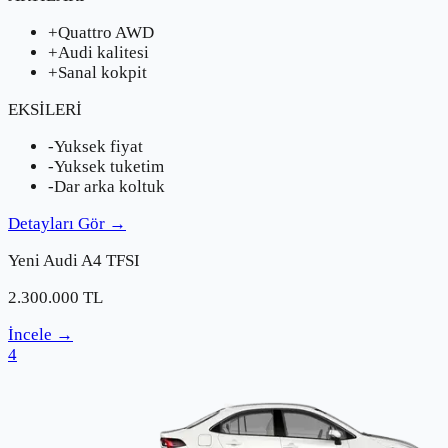
+
Quattro AWD
+
Audi kalitesi
+
Sanal kokpit
EKSİLERİ
-
Yuksek fiyat
-
Yuksek tuketim
-
Dar arka koltuk
Detayları Gör
→
Yeni
Audi
A4 TFSI
2.300.000
TL
İncele
→
4