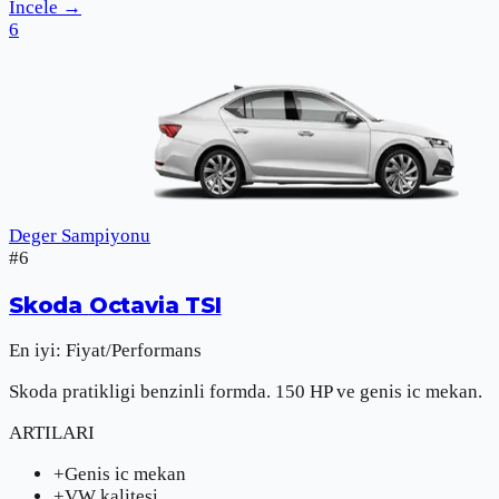
İncele
→
6
Deger Sampiyonu
#
6
Skoda
Octavia TSI
En iyi:
Fiyat/Performans
Skoda pratikligi benzinli formda. 150 HP ve genis ic mekan.
ARTILARI
+
Genis ic mekan
+
VW kalitesi