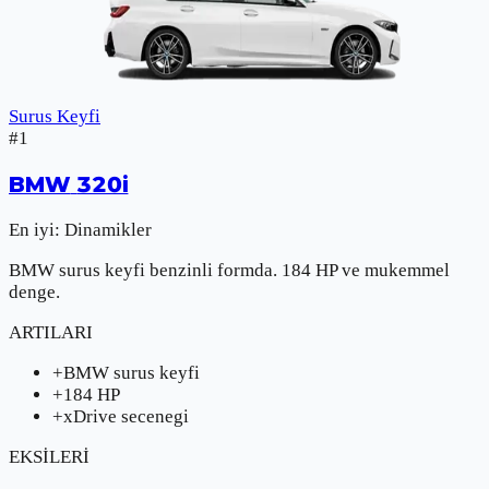
Surus Keyfi
#
1
BMW
320i
En iyi:
Dinamikler
BMW surus keyfi benzinli formda. 184 HP ve mukemmel
denge.
ARTILARI
+
BMW surus keyfi
+
184 HP
+
xDrive secenegi
EKSİLERİ