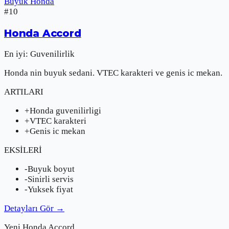
Buyuk Honda
#
10
Honda
Accord
En iyi:
Guvenilirlik
Honda nin buyuk sedani. VTEC karakteri ve genis ic mekan.
ARTILARI
+
Honda guvenilirligi
+
VTEC karakteri
+
Genis ic mekan
EKSİLERİ
-
Buyuk boyut
-
Sinirli servis
-
Yuksek fiyat
Detayları Gör
→
Yeni
Honda
Accord