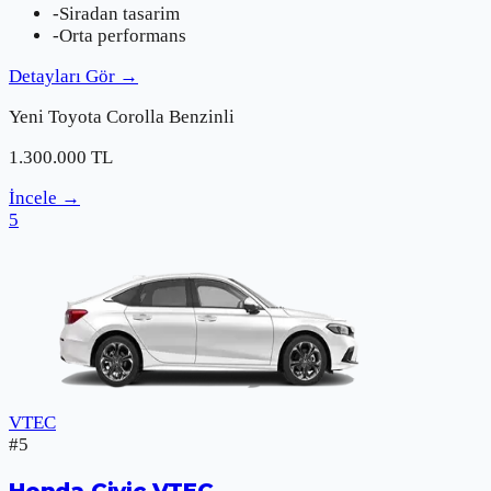
-
Siradan tasarim
-
Orta performans
Detayları Gör
→
Yeni
Toyota
Corolla Benzinli
1.300.000
TL
İncele
→
5
VTEC
#
5
Honda
Civic VTEC