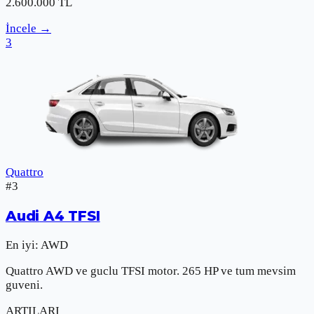
2.600.000
TL
İncele
→
3
Quattro
#
3
Audi
A4 TFSI
En iyi:
AWD
Quattro AWD ve guclu TFSI motor. 265 HP ve tum mevsim
guveni.
ARTILARI