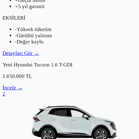
+
Güçlü motor
+
5 yıl garanti
EKSİLERİ
-
Yüksek tüketim
-
Gürültü yalıtımı
-
Değer kaybı
Detayları Gör
→
Yeni
Hyundai
Tucson 1.6 T-GDI
1.650.000
TL
İncele
→
2