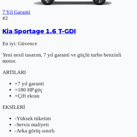
7 Yıl Garanti
#
2
Kia
Sportage 1.6 T-GDI
En iyi:
Güvence
Yeni nesil tasarım, 7 yıl garanti ve güçlü turbo benzinli
motor.
ARTILARI
+
7 yıl garanti
+
180 HP güç
+
Çift ekran
EKSİLERİ
-
Yüksek tüketim
-
Servis maliyeti
-
Arka görüş sınırlı