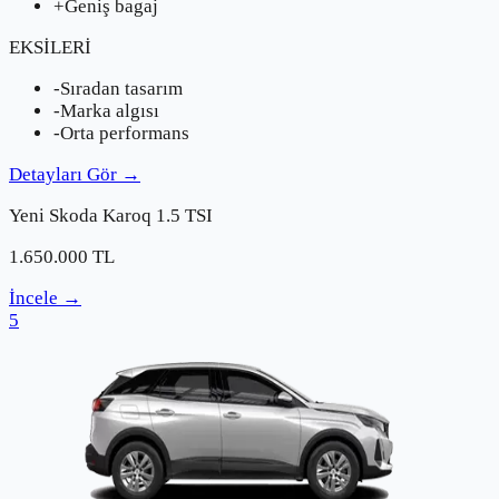
+
Geniş bagaj
EKSİLERİ
-
Sıradan tasarım
-
Marka algısı
-
Orta performans
Detayları Gör
→
Yeni
Skoda
Karoq 1.5 TSI
1.650.000
TL
İncele
→
5