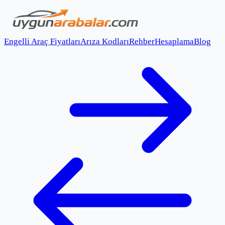
Engelli Araç Fiyatları
Arıza Kodları
Rehber
Hesaplama
Blog