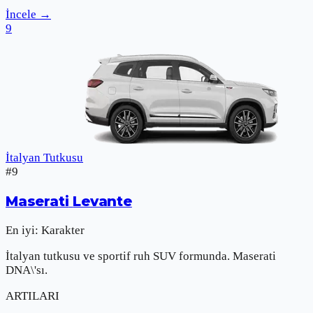
İncele
→
9
İtalyan Tutkusu
#
9
Maserati
Levante
En iyi:
Karakter
İtalyan tutkusu ve sportif ruh SUV formunda. Maserati
DNA\'sı.
ARTILARI