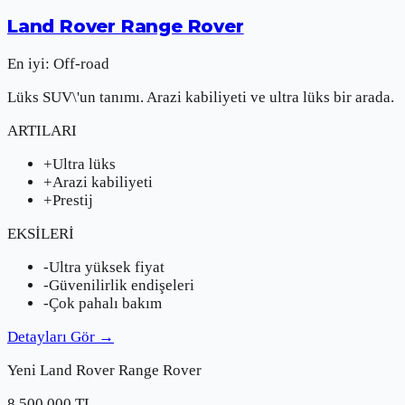
Land Rover
Range Rover
En iyi:
Off-road
Lüks SUV\'un tanımı. Arazi kabiliyeti ve ultra lüks bir arada.
ARTILARI
+
Ultra lüks
+
Arazi kabiliyeti
+
Prestij
EKSİLERİ
-
Ultra yüksek fiyat
-
Güvenilirlik endişeleri
-
Çok pahalı bakım
Detayları Gör
→
Yeni
Land Rover
Range Rover
8.500.000
TL