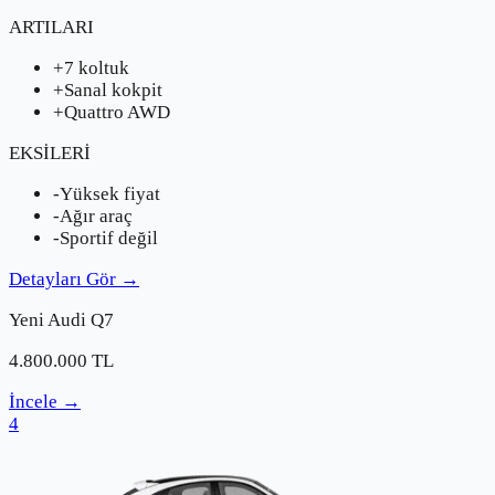
ARTILARI
+
7 koltuk
+
Sanal kokpit
+
Quattro AWD
EKSİLERİ
-
Yüksek fiyat
-
Ağır araç
-
Sportif değil
Detayları Gör
→
Yeni
Audi
Q7
4.800.000
TL
İncele
→
4