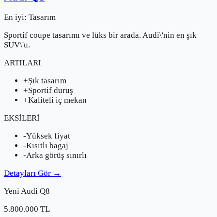
En iyi:
Tasarım
Sportif coupe tasarımı ve lüks bir arada. Audi\'nin en şık
SUV\'u.
ARTILARI
+
Şık tasarım
+
Sportif duruş
+
Kaliteli iç mekan
EKSİLERİ
-
Yüksek fiyat
-
Kısıtlı bagaj
-
Arka görüş sınırlı
Detayları Gör
→
Yeni
Audi
Q8
5.800.000
TL