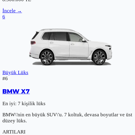
İncele
→
6
Büyük Lüks
#
6
BMW
X7
En iyi:
7 kişilik lüks
BMW\'nin en büyük SUV\'u. 7 koltuk, devasa boyutlar ve üst
düzey lüks.
ARTILARI