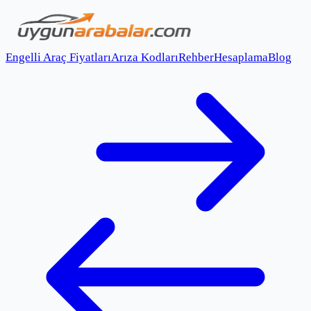
Engelli Araç Fiyatları
Arıza Kodları
Rehber
Hesaplama
Blog