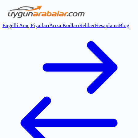
Engelli Araç Fiyatları
Arıza Kodları
Rehber
Hesaplama
Blog