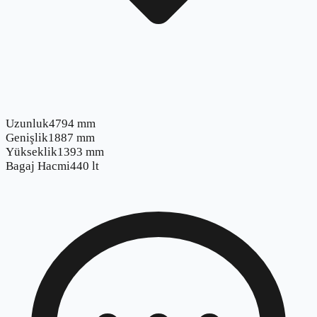
Uzunluk
4794 mm
Genişlik
1887 mm
Yükseklik
1393 mm
Bagaj Hacmi
440 lt