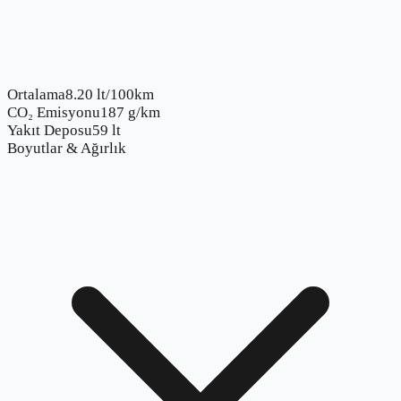
Ortalama
8.20 lt/100km
CO₂ Emisyonu
187 g/km
Yakıt Deposu
59 lt
Boyutlar & Ağırlık