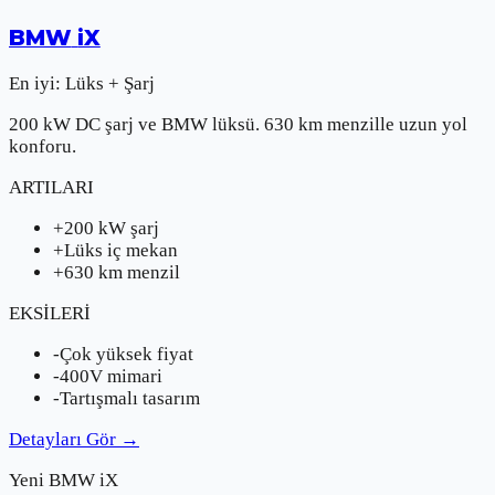
BMW
iX
En iyi:
Lüks + Şarj
200 kW DC şarj ve BMW lüksü. 630 km menzille uzun yol
konforu.
ARTILARI
+
200 kW şarj
+
Lüks iç mekan
+
630 km menzil
EKSİLERİ
-
Çok yüksek fiyat
-
400V mimari
-
Tartışmalı tasarım
Detayları Gör
→
Yeni
BMW
iX