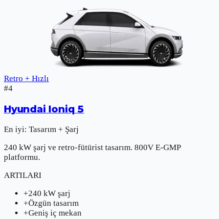
Retro + Hızlı
#
4
Hyundai
Ioniq 5
En iyi:
Tasarım + Şarj
240 kW şarj ve retro-fütürist tasarım. 800V E-GMP
platformu.
ARTILARI
+
240 kW şarj
+
Özgün tasarım
+
Geniş iç mekan