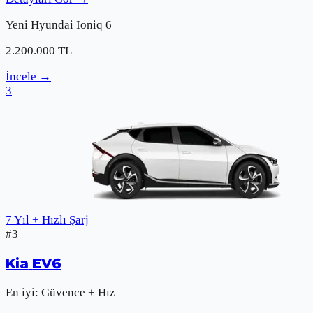
Yeni
Hyundai
Ioniq 6
2.200.000
TL
İncele
→
3
7 Yıl + Hızlı Şarj
#
3
Kia
EV6
En iyi:
Güvence + Hız