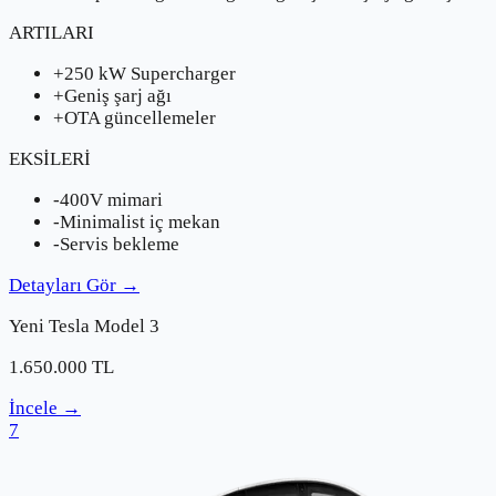
ARTILARI
+
250 kW Supercharger
+
Geniş şarj ağı
+
OTA güncellemeler
EKSİLERİ
-
400V mimari
-
Minimalist iç mekan
-
Servis bekleme
Detayları Gör
→
Yeni
Tesla
Model 3
1.650.000
TL
İncele
→
7