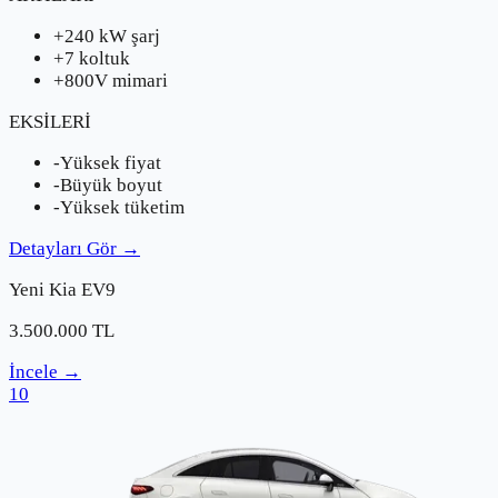
+
240 kW şarj
+
7 koltuk
+
800V mimari
EKSİLERİ
-
Yüksek fiyat
-
Büyük boyut
-
Yüksek tüketim
Detayları Gör
→
Yeni
Kia
EV9
3.500.000
TL
İncele
→
10