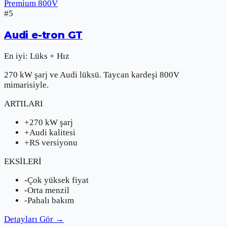
Premium 800V
#
5
Audi
e-tron GT
En iyi:
Lüks + Hız
270 kW şarj ve Audi lüksü. Taycan kardeşi 800V
mimarisiyle.
ARTILARI
+
270 kW şarj
+
Audi kalitesi
+
RS versiyonu
EKSİLERİ
-
Çok yüksek fiyat
-
Orta menzil
-
Pahalı bakım
Detayları Gör
→