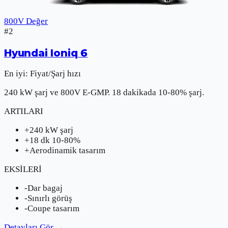
800V Değer
#
2
Hyundai
Ioniq 6
En iyi:
Fiyat/Şarj hızı
240 kW şarj ve 800V E-GMP. 18 dakikada 10-80% şarj.
ARTILARI
+
240 kW şarj
+
18 dk 10-80%
+
Aerodinamik tasarım
EKSİLERİ
-
Dar bagaj
-
Sınırlı görüş
-
Coupe tasarım
Detayları Gör
→