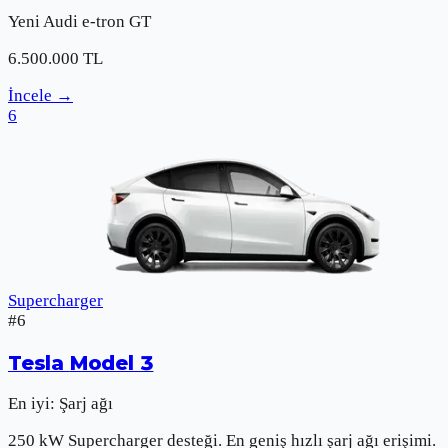
Yeni
Audi
e-tron GT
6.500.000
TL
İncele
→
6
Supercharger
#
6
Tesla
Model 3
En iyi:
Şarj ağı
250 kW Supercharger desteği. En geniş hızlı şarj ağı erişimi.