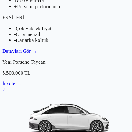
+
800V mimari
+
Porsche performansı
EKSİLERİ
-
Çok yüksek fiyat
-
Orta menzil
-
Dar arka koltuk
Detayları Gör
→
Yeni
Porsche
Taycan
5.500.000
TL
İncele
→
2