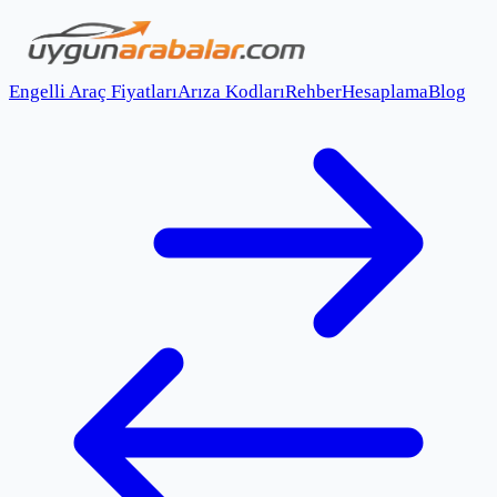
Engelli Araç Fiyatları
Arıza Kodları
Rehber
Hesaplama
Blog