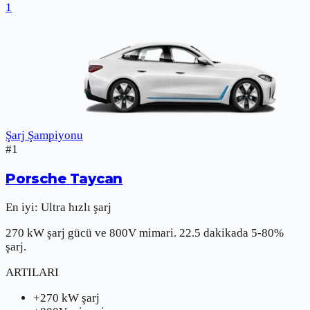
1
Şarj Şampiyonu
#
1
Porsche
Taycan
En iyi:
Ultra hızlı şarj
270 kW şarj gücü ve 800V mimari. 22.5 dakikada 5-80%
şarj.
ARTILARI
+
270 kW şarj