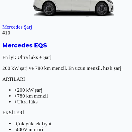
Mercedes Şarj
#
10
Mercedes
EQS
En iyi:
Ultra lüks + Şarj
200 kW şarj ve 780 km menzil. En uzun menzil, hızlı şarj.
ARTILARI
+
200 kW şarj
+
780 km menzil
+
Ultra lüks
EKSİLERİ
-
Çok yüksek fiyat
-
400V mimari