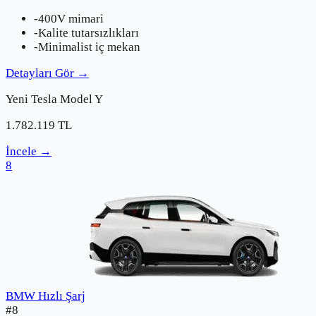
-
400V mimari
-
Kalite tutarsızlıkları
-
Minimalist iç mekan
Detayları Gör
→
Yeni
Tesla
Model Y
1.782.119
TL
İncele
→
8
BMW Hızlı Şarj
#
8