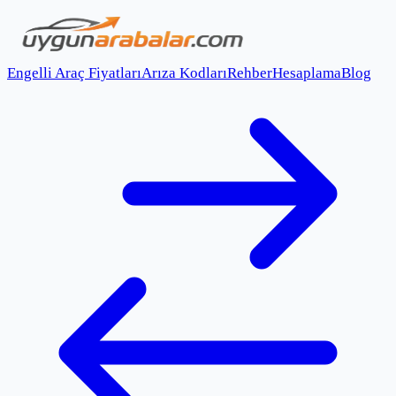
Engelli Araç Fiyatları
Arıza Kodları
Rehber
Hesaplama
Blog