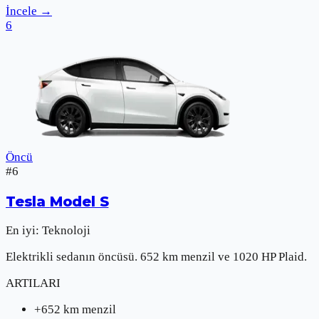
İncele
→
6
Öncü
#
6
Tesla
Model S
En iyi:
Teknoloji
Elektrikli sedanın öncüsü. 652 km menzil ve 1020 HP Plaid.
ARTILARI
+
652 km menzil