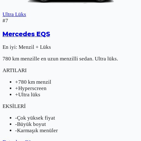
Ultra Lüks
#
7
Mercedes
EQS
En iyi:
Menzil + Lüks
780 km menzille en uzun menzilli sedan. Ultra lüks.
ARTILARI
+
780 km menzil
+
Hyperscreen
+
Ultra lüks
EKSİLERİ
-
Çok yüksek fiyat
-
Büyük boyut
-
Karmaşık menüler