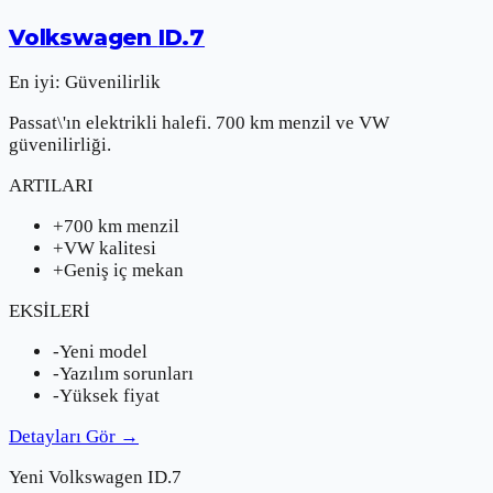
Volkswagen
ID.7
En iyi:
Güvenilirlik
Passat\'ın elektrikli halefi. 700 km menzil ve VW
güvenilirliği.
ARTILARI
+
700 km menzil
+
VW kalitesi
+
Geniş iç mekan
EKSİLERİ
-
Yeni model
-
Yazılım sorunları
-
Yüksek fiyat
Detayları Gör
→
Yeni
Volkswagen
ID.7