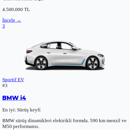
4.500.000
TL
İncele
→
3
Sportif EV
#
3
BMW
i4
En iyi:
Sürüş keyfi
BMW sürüş dinamikleri elektrikli formda. 590 km menzil ve
M50 performansı.