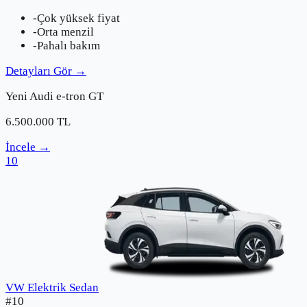
-
Çok yüksek fiyat
-
Orta menzil
-
Pahalı bakım
Detayları Gör
→
Yeni
Audi
e-tron GT
6.500.000
TL
İncele
→
10
VW Elektrik Sedan
#
10