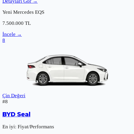
Detayları Gör
→
Yeni
Mercedes
EQS
7.500.000
TL
İncele
→
8
Çin Değeri
#
8
BYD
Seal
En iyi:
Fiyat/Performans