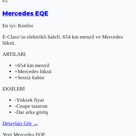
#
2
Mercedes
EQE
En iyi:
Konfor
E-Class\'ın elektrikli halefi. 654 km menzil ve Mercedes
lüksü.
ARTILARI
+
654 km menzil
+
Mercedes lüksü
+
Sessiz kabin
EKSİLERİ
-
Yüksek fiyat
-
Coupe tasarım
-
Dar arka görüş
Detayları Gör
→
Yeni
Mercedes
EQE