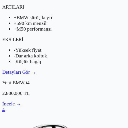
ARTILARI
+
BMW sürüş keyfi
+
590 km menzil
+
M50 performansı
EKSİLERİ
-
Yüksek fiyat
-
Dar arka koltuk
-
Küçük bagaj
Detayları Gör
→
Yeni
BMW
i4
2.800.000
TL
İncele
→
4