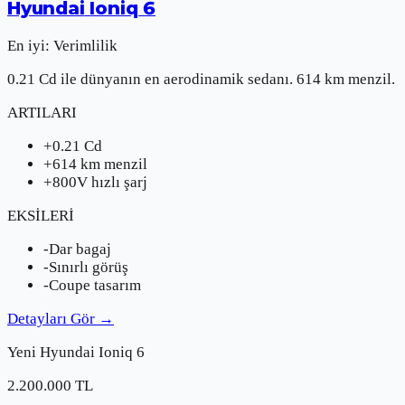
Hyundai
Ioniq 6
En iyi:
Verimlilik
0.21 Cd ile dünyanın en aerodinamik sedanı. 614 km menzil.
ARTILARI
+
0.21 Cd
+
614 km menzil
+
800V hızlı şarj
EKSİLERİ
-
Dar bagaj
-
Sınırlı görüş
-
Coupe tasarım
Detayları Gör
→
Yeni
Hyundai
Ioniq 6
2.200.000
TL