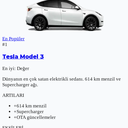
En Popüler
#
1
Tesla
Model 3
En iyi:
Değer
Dünyanın en çok satan elektrikli sedanı. 614 km menzil ve
Supercharger ağı.
ARTILARI
+
614 km menzil
+
Supercharger
+
OTA güncellemeler
EKSİLERİ