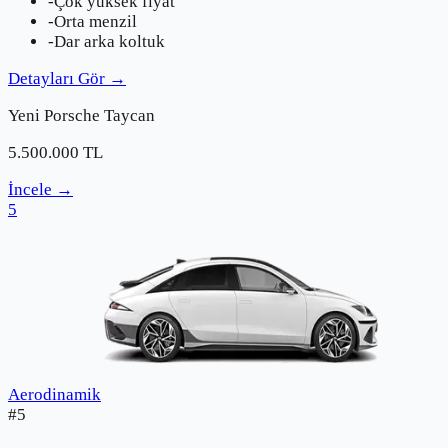
-
Çok yüksek fiyat
-
Orta menzil
-
Dar arka koltuk
Detayları Gör
→
Yeni
Porsche
Taycan
5.500.000
TL
İncele
→
5
Aerodinamik
#
5