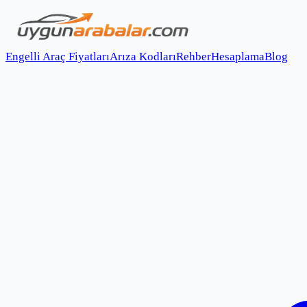
Engelli Araç Fiyatları
Arıza Kodları
Rehber
Hesaplama
Blog