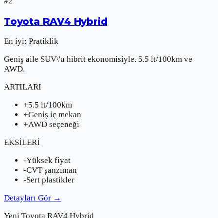
#
2
Toyota
RAV4 Hybrid
En iyi:
Pratiklik
Geniş aile SUV\'u hibrit ekonomisiyle. 5.5 lt/100km ve
AWD.
ARTILARI
+
5.5 lt/100km
+
Geniş iç mekan
+
AWD seçeneği
EKSİLERİ
-
Yüksek fiyat
-
CVT şanzıman
-
Sert plastikler
Detayları Gör
→
Yeni
Toyota
RAV4 Hybrid