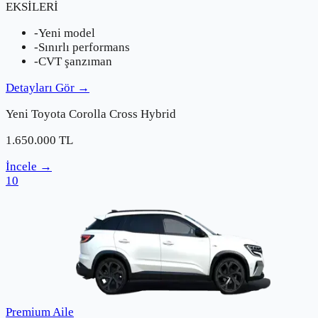
EKSİLERİ
-
Yeni model
-
Sınırlı performans
-
CVT şanzıman
Detayları Gör
→
Yeni
Toyota
Corolla Cross Hybrid
1.650.000
TL
İncele
→
10
Premium Aile