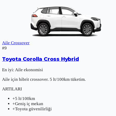
Aile Crossover
#
9
Toyota
Corolla Cross Hybrid
En iyi:
Aile ekonomisi
Aile için hibrit crossover. 5 lt/100km tüketim.
ARTILARI
+
5 lt/100km
+
Geniş iç mekan
+
Toyota güvenilirliği