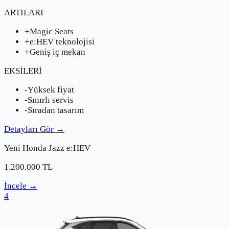
ARTILARI
+
Magic Seats
+
e:HEV teknolojisi
+
Geniş iç mekan
EKSİLERİ
-
Yüksek fiyat
-
Sınırlı servis
-
Sıradan tasarım
Detayları Gör
→
Yeni
Honda
Jazz e:HEV
1.200.000
TL
İncele
→
4