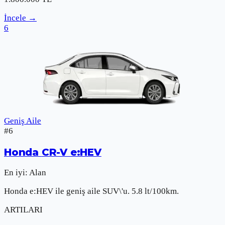
İncele
→
6
Geniş Aile
#
6
Honda
CR-V e:HEV
En iyi:
Alan
Honda e:HEV ile geniş aile SUV\'u. 5.8 lt/100km.
ARTILARI