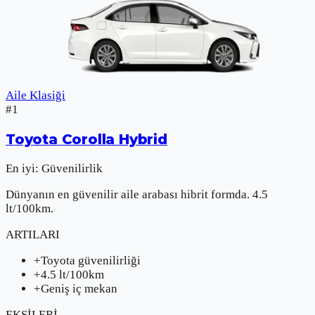
Aile Klasiği
#
1
Toyota
Corolla Hybrid
En iyi:
Güvenilirlik
Dünyanın en güvenilir aile arabası hibrit formda. 4.5
lt/100km.
ARTILARI
+
Toyota güvenilirliği
+
4.5 lt/100km
+
Geniş iç mekan
EKSİLERİ