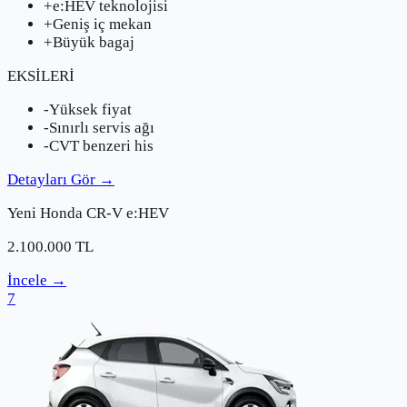
+
e:HEV teknolojisi
+
Geniş iç mekan
+
Büyük bagaj
EKSİLERİ
-
Yüksek fiyat
-
Sınırlı servis ağı
-
CVT benzeri his
Detayları Gör
→
Yeni
Honda
CR-V e:HEV
2.100.000
TL
İncele
→
7