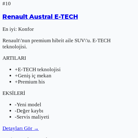
#
10
Renault
Austral E-TECH
En iyi:
Konfor
Renault\'nun premium hibrit aile SUV\'u. E-TECH
teknolojisi.
ARTILARI
+
E-TECH teknolojisi
+
Geniş iç mekan
+
Premium his
EKSİLERİ
-
Yeni model
-
Değer kaybı
-
Servis maliyeti
Detayları Gör
→