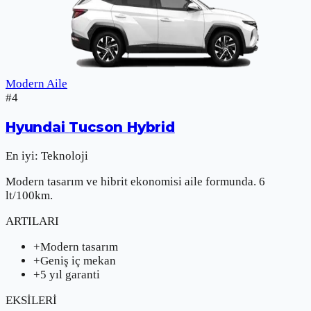
Modern Aile
#
4
Hyundai
Tucson Hybrid
En iyi:
Teknoloji
Modern tasarım ve hibrit ekonomisi aile formunda. 6
lt/100km.
ARTILARI
+
Modern tasarım
+
Geniş iç mekan
+
5 yıl garanti
EKSİLERİ