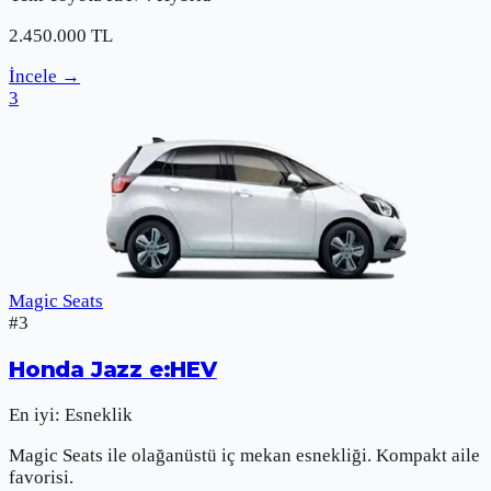
2.450.000
TL
İncele
→
3
Magic Seats
#
3
Honda
Jazz e:HEV
En iyi:
Esneklik
Magic Seats ile olağanüstü iç mekan esnekliği. Kompakt aile
favorisi.