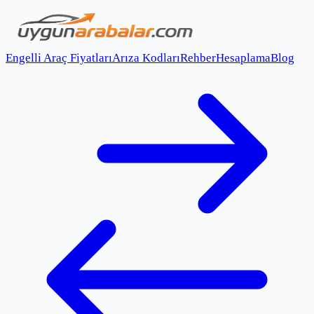
Engelli Araç Fiyatları
Arıza Kodları
Rehber
Hesaplama
Blog