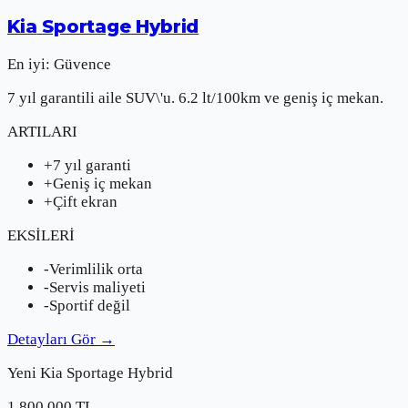
Kia
Sportage Hybrid
En iyi:
Güvence
7 yıl garantili aile SUV\'u. 6.2 lt/100km ve geniş iç mekan.
ARTILARI
+
7 yıl garanti
+
Geniş iç mekan
+
Çift ekran
EKSİLERİ
-
Verimlilik orta
-
Servis maliyeti
-
Sportif değil
Detayları Gör
→
Yeni
Kia
Sportage Hybrid
1.800.000
TL